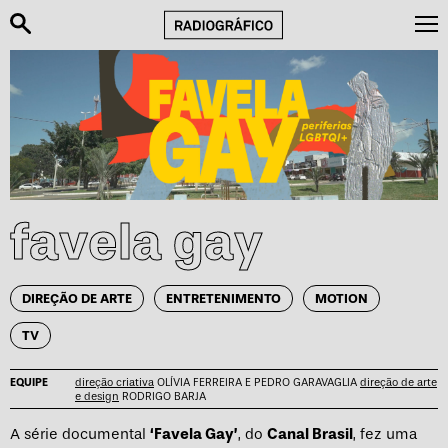
favela gay
DIREÇÃO DE ARTE
ENTRETENIMENTO
MOTION
TV
EQUIPE
direção criativa
OLÍVIA FERREIRA E PEDRO GARAVAGLIA
direção de arte
e design
RODRIGO BARJA
A série documental
‘Favela Gay’
, do
Canal Brasil
, fez uma